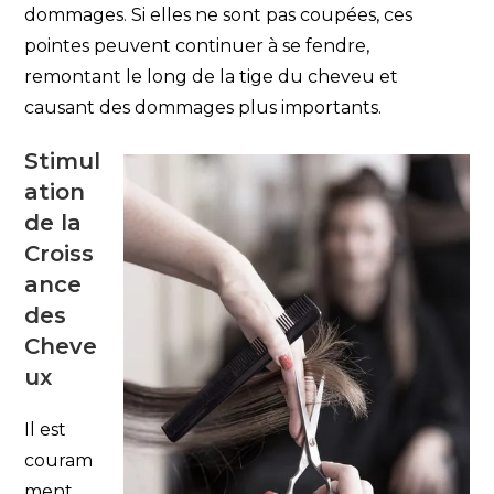
dommages. Si elles ne sont pas coupées, ces
pointes peuvent continuer à se fendre,
remontant le long de la tige du cheveu et
causant des dommages plus importants.
Stimul
ation
de la
Croiss
ance
des
Cheve
ux
Il est
couram
ment