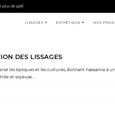
de plus de 99€
LISSAGES
ESTHÉTIQUE
NOS PROD
TION DES LISSAGES
raversé les époques et les cultures, donnant naissance à
strée et soyeuse.…