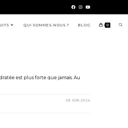
UITS
QUI SOMMES-NOUS ?
BLOG
0
É
dratée est plus forte que jamais. Au
28 JUIN 2024