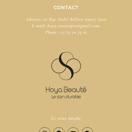
CONTACT
Adresse: 116 Rue André Bollier, 69007 Lyon
E-mail:
hoya.contactpro@gmail.com.
Phone :
07 63 20 75 61
Le soins durabe