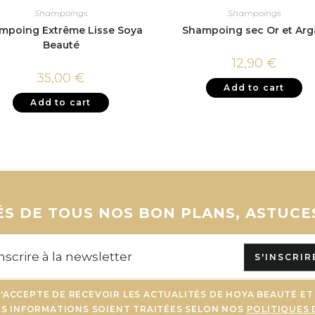
Shampoings
Shampoings
mpoing Extrême Lisse Soya
Shampoing sec Or et Ar
Beauté
12,90
€
35,00
€
Add to cart
Add to cart
S DE TOUS NOS BON PLANS, ASTUCE
S'INSCRIR
J'ACCEPTE DE RECEVOIR LES ACTUALITÉS DE HOYA BEAUTÉ ET
ES INFORMATIONS SOIENT TRAITÉES SELON NOS
POLITIQUES 