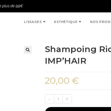
de plus de 99€
LISSAGES
ESTHÉTIQUE
NOS PROD
Shampoing Ric
IMP’HAIR
20,00
€
-
+