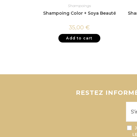
Shampoings
Shampoing Color + Soya Beauté
Sha
35,00
€
Add to cart
RESTEZ INFORMÉ
L