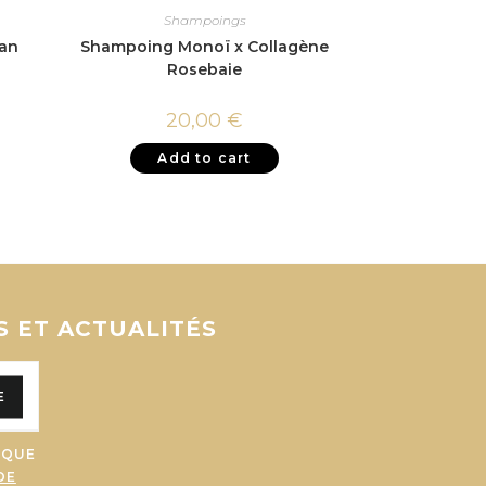
Shampoings
gan
Shampoing Monoï x Collagène
Rosebaie
20,00
€
Add to cart
S ET ACTUALITÉS
E
 QUE
DE