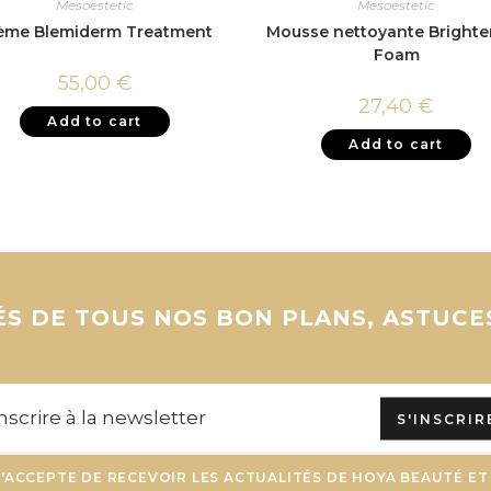
Mesoestetic
Mesoestetic
ème Blemiderm Treatment
Mousse nettoyante Brighte
Foam
55,00
€
27,40
€
Add to cart
Add to cart
S DE TOUS NOS BON PLANS, ASTUCE
S'INSCRIR
J'ACCEPTE DE RECEVOIR LES ACTUALITÉS DE HOYA BEAUTÉ ET