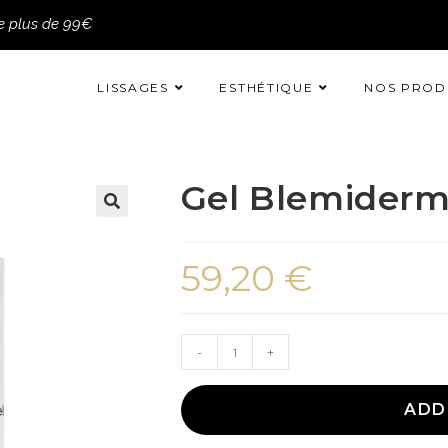
de plus de 99€
LISSAGES
ESTHÉTIQUE
NOS PROD
Gel Blemiderm
59,20
€
-
+
ADD