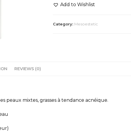
Add to Wishlist
Category:
Mesoestetic
ION
REVIEWS (0)
les peaux mixtes, grasses à tendance acnéique.
peau
eur)