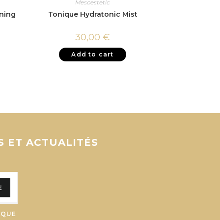
Mesoestetic
ning
Tonique Hydratonic Mist
30,00
€
Add to cart
S ET ACTUALITÉS
E
 QUE