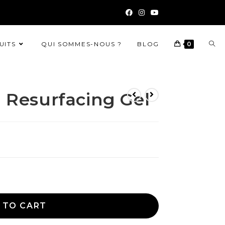
UITS
QUI SOMMES-NOUS ?
BLOG
0
 Resurfacing Gel
 TO CART